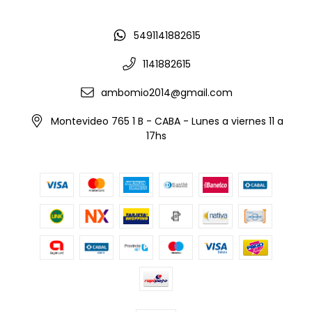
5491141882615
1141882615
ambomio2014@gmail.com
Montevideo 765 1 B - CABA - Lunes a viernes 11 a
17hs