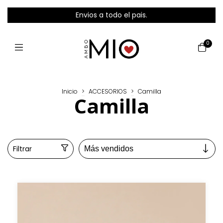
Envios a todo el pais.
0
Inicio
>
ACCESORIOS
>
Camilla
Camilla
Filtrar