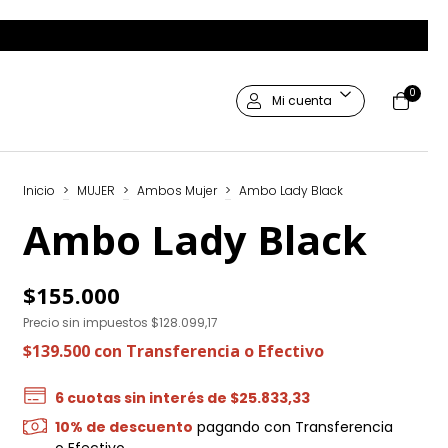
0
Mi cuenta
Inicio
>
MUJER
>
Ambos Mujer
>
Ambo Lady Black
Ambo Lady Black
$155.000
Precio sin impuestos
$128.099,17
$139.500
con
Transferencia o Efectivo
6
cuotas sin interés de
$25.833,33
10% de descuento
pagando con Transferencia