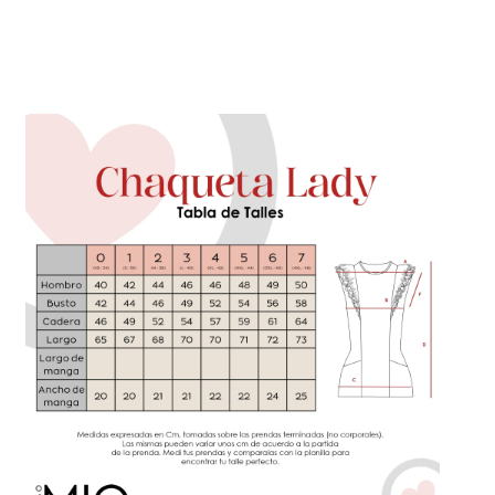
CALCULAR
No sé mi código postal