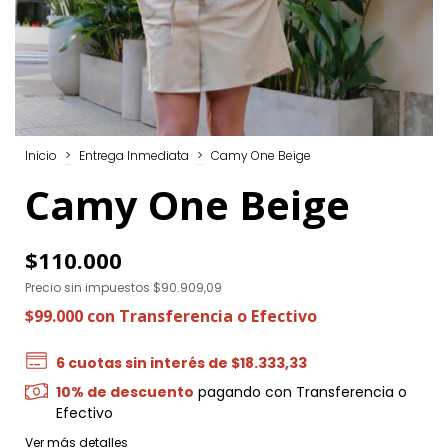
Inicio
>
Entrega Inmediata
>
Camy One Beige
Camy One Beige
$110.000
Precio sin impuestos
$90.909,09
$99.000
con
Transferencia o Efectivo
6
cuotas sin interés de
$18.333,33
10% de descuento
pagando con Transferencia o
Efectivo
Ver más detalles